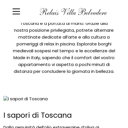
Pannello di gestione dei cookies
Firenze, le colline del Valdarno e le grandi firme
dello shopping internazionale: il meglio della
Toscana è a portata di mano. Grazie alla
nostra posizione privilegiata, potrete alternare
mattinate dedicate all’arte e alla cultura a
pomeriggi di relax in piscina. Esplorate borghi
medievali sospesi nel tempo e le eccellenze del
Made in Italy, sapendo che il comfort del vostro
appartamento vi aspetta a pochi minuti di
distanza per concludere la giornata in bellezza.
I sapori di Toscana
Dalla genuinità dell’olio extravergine d’oliva ai